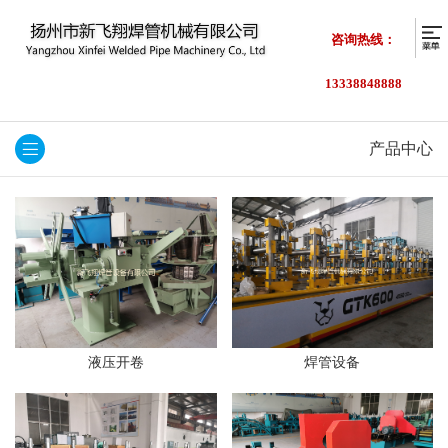
咨询热线：
13338848888
产品中心
液压开卷
焊管设备