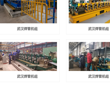
武汉焊管机组
武汉焊管机组
武汉焊管机组
武汉焊管机组