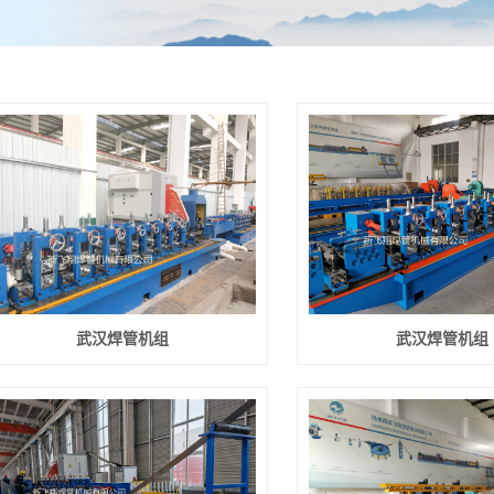
武汉焊管机组
武汉焊管机组