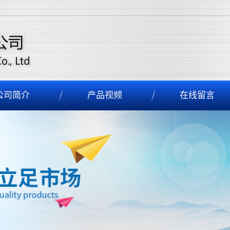
公司简介
产品视频
在线留言