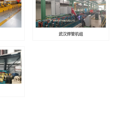
武汉焊管机组