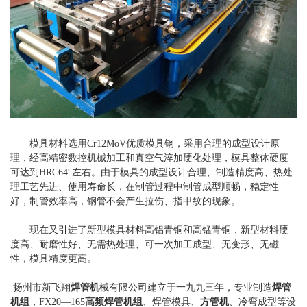
模具材料选用Cr12MoV优质模具钢，采用合理的成型设计原
理，经高精密数控机械加工和真空气淬加硬化处理，模具整体硬度
可达到HRC64°左右。由于模具的成型设计合理、制造精度高、热处
理工艺先进、使用寿命长，在制管过程中制管成型顺畅，稳定性
好，制管效率高，钢管不会产生拉伤、指甲纹的现象。
现在又引进了新型模具材料高铝青铜和高锰青铜，新型材料硬
度高、耐磨性好、无需热处理、可一次加工成型、无变形、无磁
性，模具精度更高。
扬州市新飞翔
焊管机
械有限公司建立于一九九三年，专业制造
焊管
机组
，FX20—165
高频焊管机组
、焊管模具、
方管机
、冷弯成型等设