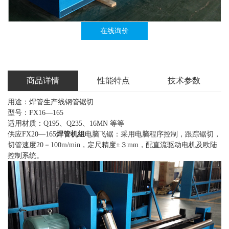
在线询价
商品详情
性能特点
技术参数
用途：焊管生产线钢管锯切
型号：FX16—165
适用材质：Q195、Q235、16MN 等等
供应FX20—165
焊管机组
电脑飞锯：采用电脑程序控制，跟踪锯切，
切管速度20－100m/min，定尺精度±３mm，配直流驱动电机及欧陆
控制系统。