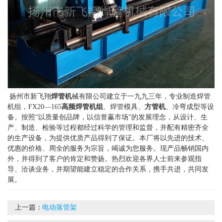
扬州市新飞翔
焊管机
械有限公司建立于一九九三年，专业制造焊管
机组，FX20—165
高频焊管机组
、焊管模具、
方管机
、冷弯成型等设
备。按照“以质量创品牌，以信誉赢市场”的发展理念，从设计、生
产、制造、检验等过程都经过科学的管理和监督，并配有精密齐全
的生产设备，为提供优质产品得到了保证。本厂将以先进的技术、
优惠的价格、周全的服务为宗旨，竭诚为您服务。现产品畅销国内
外，并得到了客户的肯定和赞扬。热烈欢迎各界人士前来参观指
导、洽谈业务，并期望能建立稳定的合作关系，携手共进，共同发
展。
上一篇：
电动落管架