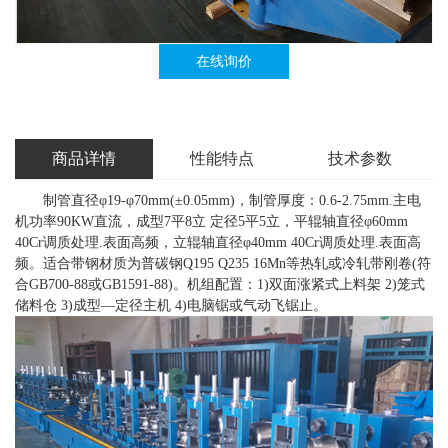
在线询价
商品详情
性能特点
技术参数
制管直径φ19-φ70mm(±0.05mm)，制管厚度：0.6-2.75mm.主电
机功率90KW直流，成型7平8立 定径5平5立，平辊轴直径φ60mm
40Cr调质处理.表面高频，立辊轴直径φ40mm 40Cr调质处理.表面高
频。适合带钢材质为普碳钢Q195 Q235 16Mn等热轧或冷轧带刚卷(符
合GB700-88或GB1591-88)。机组配置：1)双面涨紧式上料架 2)笼式
储料仓 3)成型—定径主机 4)电脑锯或气动飞锯止。