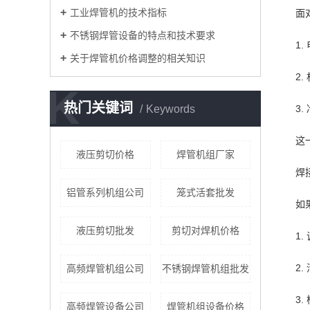
工业焊管机的技术指标
面
不锈钢焊管设备的特点和技术要求
1
关于焊管机价格调整的相关知识
2
K
热门关键词
Keywords
3
这
液压剪切价格
焊管机组厂家
焊
铝管系列机组公司
笼式活套批发
如
液压剪切批发
剪切对焊机价格
1
2
高频焊管机组公司
不锈钢焊管机组批发
3
高频焊管设备公司
焊管机组设备价格