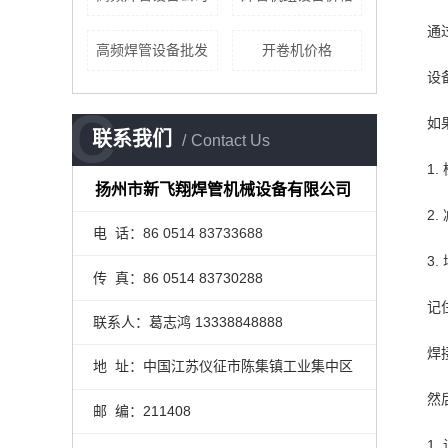
通
高频焊管设备批发
开卷机价格
设
C
如
联系我们
Contact Us
1
扬州市新飞翔焊管机械设备有限公司
2
电 话：86 0514 83733688
3
传 真：86 0514 83730288
记
联系人：葛志鸿 13338848888
焊
地 址：中国江苏仪征市陈集镇工业集中区
然
邮 编：211408
1