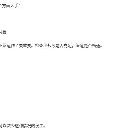
个方面入手：
装置。
的正常运作至关重要。检查冷却液是否充足，管道是否畅通。
。
护可以减少这种情况的发生。