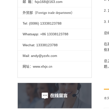
邮 箱：fxjx168@163.com
2
外贸部（Foreign trade department）
3
Tel: (0086) 13338123788
总
Whatsapp: +86 13338123788
在
Wechat: 13338123788
些
Mail: andy@yzxfx.com
总
网址：www.xfxjx.cn
题
本