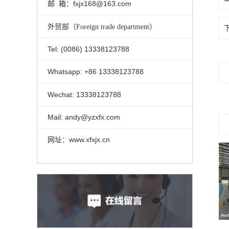
邮 箱：fxjx168@163.com
外贸部（Foreign trade department）
Tel: (0086) 13338123788
Whatsapp: +86 13338123788
Wechat: 13338123788
Mail: andy@yzxfx.com
网址：www.xfxjx.cn