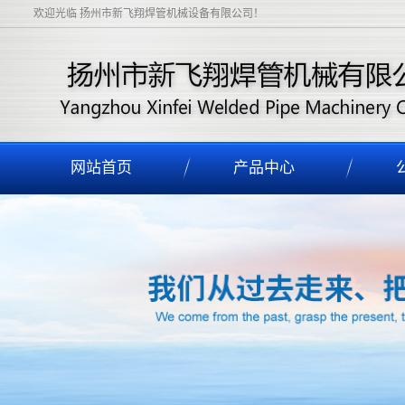
欢迎光临 扬州市新飞翔焊管机械设备有限公司！
网站首页
产品中心