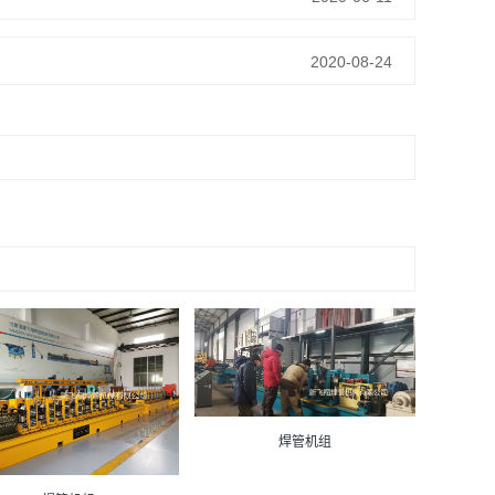
2020-08-24
焊管机组