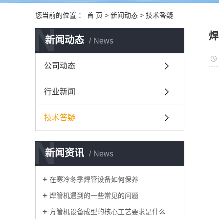
您当前的位置 ：
首 页
>
新闻动态
>
技术答疑
N
焊
新闻动态
News
公司动态
行业新闻
焊
技术答疑
N
新闻资讯
News
在寒冷冬季焊管设备如何保养
焊管机遇到的一些常见的问题
方管机设备成型的核心工艺要求是什么