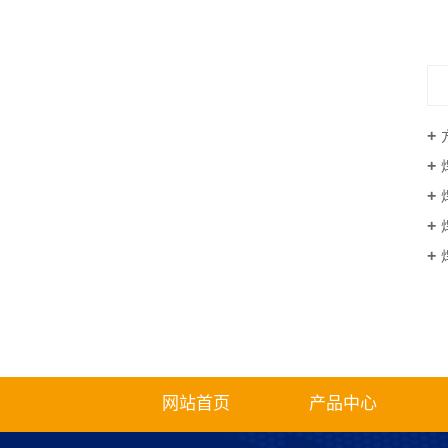
焊管机组
网站首页
产品中心