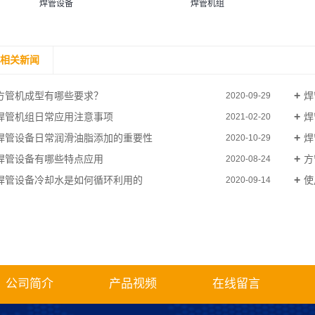
焊管设备
焊管机组
相关新闻
方管机成型有哪些要求？
焊
2020-09-29
焊管机组日常应用注意事项
焊
2021-02-20
焊管设备日常润滑油脂添加的重要性
焊
2020-10-29
焊管设备有哪些特点应用
方
2020-08-24
焊管设备冷却水是如何循环利用的
使
2020-09-14
公司简介
产品视频
在线留言