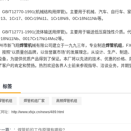
B/T12770-1991(机械结构用焊管)。主要用于机械、汽车、自行
r13、1Cr17、00Cr19Ni11、1Cr18Ni9、0Cr18Ni11Nb等。
B/T12771-1991(流体输送用焊管)。主要用于输送低压腐蚀性介质。代表材质为0
r18Ni11Nb、0017Cr17Ni14Mo2等。
州市新飞翔
焊管机
械有限公司建立于一九九三年，专业制造
焊管机组
，FX
。按照“以质量创品牌，以信誉赢市场”的发展理念，从设计、生产、制造
设备，为提供优质产品得到了保证。本厂将以先进的技术、优惠的价格、
了客户的肯定和赞扬。热烈欢迎各界人士前来参观指导、洽谈业务，并期
标签
焊管机组
焊管机组厂家
高频焊管机组
文网址：
http://www.xfxjx.cn/news/489.html
上一篇：
焊管机的工作原理有哪些?