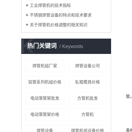
工业焊管机的技术指标
不锈钢焊管设备的特点和技术要求
关于焊管机价格调整的相关知识
K
热门关键词
Keywords
焊管机组厂家
焊管设备公司
铝管系列机组价格
轧辊模具价格
G
管
电动落管架批发
方管机批发
G
电动落管架价格
方管机
G
表
焊管设备
焊管机组设备价格