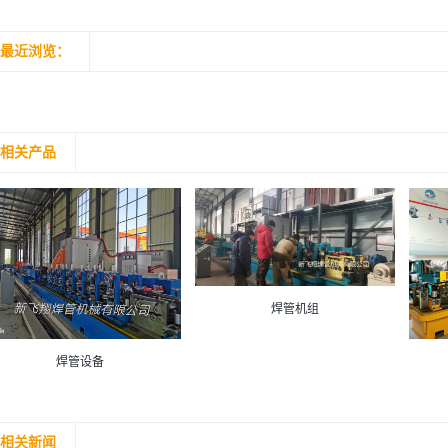
最近浏览：
相关产品
焊管机组
焊管设备
相关新闻