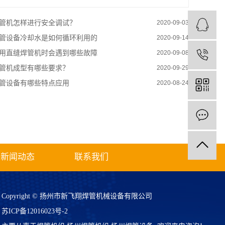
管机怎样进行安全调试？
2020-09-03
管设备冷却水是如何循环利用的
2020-09-14
用直缝焊管机时会遇到哪些故障
2020-09-08
管机成型有哪些要求？
2020-09-29
管设备有哪些特点应用
2020-08-24
新闻动态
联系我们
Copyright © 扬州市新飞翔焊管机械设备有限公司
苏ICP备12016023号-2