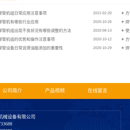
焊管机组日常应用注意事项
方
2021-02-20
焊管机有哪些行业应用
焊
2020-10-26
焊管机组出现不良状况有哪些调整的方法
使
2020-08-13
焊管机组的优势和操作注意事项
方
2020-10-12
焊管设备日常润滑油脂添加的重要性
焊
2020-10-29
公司简介
产品视频
在线留言
管机械设备有限公司
 83733688