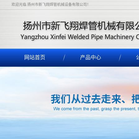
欢迎光临 扬州市新飞翔焊管机械设备有限公司！
网站首页
产品中心