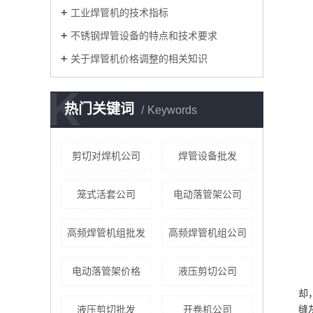
工业焊管机的技术指标
不锈钢焊管设备的特点和技术要求
关于焊管机价格调整的相关知识
K
热门关键词
Keywords
剪切对焊机公司
焊管设备批发
笼式活套公司
电动落管架公司
高频焊管机组批发
高频焊管机组公司
电动落管架价格
液压剪切公司
那
却
液压剪切批发
开卷机公司
缝